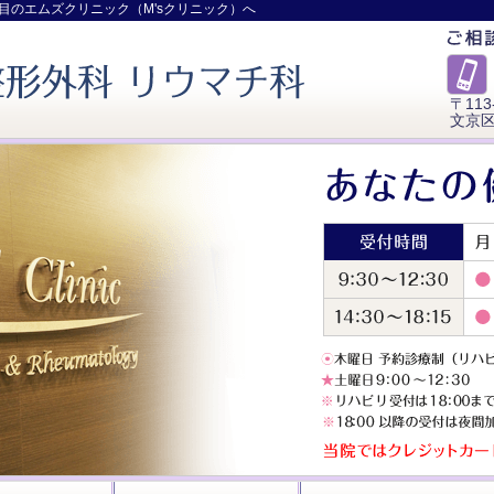
目のエムズクリニック（M'sクリニック）へ
〒113
文京区