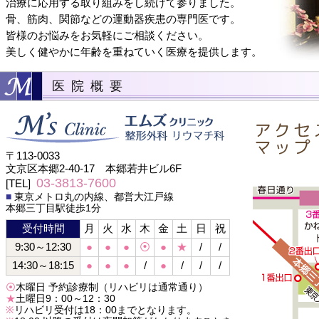
治療に応用する取り組みをし続けて参りました。
骨、筋肉、関節などの運動器疾患の専門医です。
皆様のお悩みをお気軽にご相談ください。
美しく健やかに年齢を重ねていく医療を提供します。
医 院 概 要
〒113-0033
文京区本郷2-40-17 本郷若井ビル6F
03-3813-7600
[TEL]
■
東京メトロ丸の内線、都営大江戸線
本郷三丁目駅徒歩1分
受付時間
月
火
水
木
金
土
日
祝
9:30～12:30
●
●
●
⦿
●
★
/
/
14:30～18:15
●
●
●
/
●
/
/
/
⦿
木曜日 予約診療制（リハビリは通常通り）
★
土曜日9：00～12：30
※
リハビリ受付は18：00までとなります。