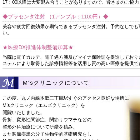
17：00以降は大変混み合うことがありますので、皆さまのご協
◆プラセンタ注射 （1アンプル：1100円）◆
美容や疲労回復効果が期待できるプラセンタ注射。予約なしでも
い。
★医療DX推進体制整備加算★
当院は電子カルテ、電子処方箋及びマイナ保険証を促進しており
ステムにより取得した診療情報等を活用し質の高い医療を提供で
M’sクリニックについて
この度、丸ノ内線本郷三丁目駅すぐのアクセス良好な場所に
M’sクリニック（エムズクリニック）を
開院いたしました。
骨折、変形性関節症、関節リウマチなどの
整形外科治療について研鑽を積み、
また関節疾患の分子生物学的基礎研究をし