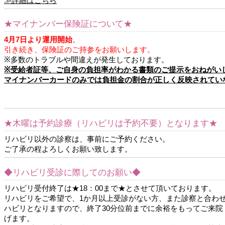
≫詳細はこちら
★マイナンバー保険証について★
4月7日より運用開始
。
引き続き、保険証のご持参をお願いします。
※多数のトラブルや間違えが発生しております。
※受給者証等、ご自身の負担率がわかる書類のご提示をおねがい
マイナンバーカードのみでは負担金の割合が正しく反映されてい
★木曜は予約診療（リハビリは予約不要）となります★
リハビリ以外の診察は、事前にご予約ください。
ご了承の程よろしくお願い致します。
◆リハビリ受診に際してのお願い◆
リハビリ受付終了は★18：00まで★とさせて頂いております。
リハビリをご希望で、1か月以上受診がない方、また診察と合わ
ハビリとなりますので、終了30分位前までに余裕をもってご来
げます。