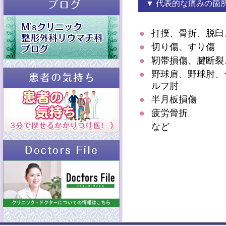
▼ 代表的な痛みの箇
●
打撲、骨折、脱臼
●
切り傷、すり傷
●
靭帯損傷、腱断裂
●
野球肩、野球肘、
ルフ肘
●
半月板損傷
●
疲労骨折
など