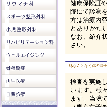
健康保険証
院にて診察
方は治療内
とありがた
なお、紹介
さい。
Q.なんとなく体の調
検査を実施
います。様
ます。当院
（東京女子