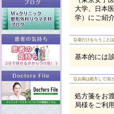
大学、日本
学）にご紹
Q.薬だけもらうこと
基本的には
Q.お薬は処方して頂
処方箋をお
局様をご利