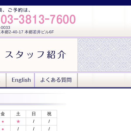
-0033
本郷2-40-17 本郷若井ビル6F
金
土
日
祝
●
★
/
/
●
/
/
/