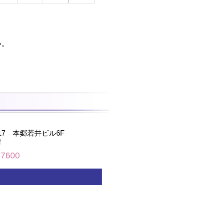
い。
-17 本郷若井ビル6F
階
-7600