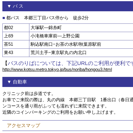
▼ バ ス
■
都バス 本郷三丁目バス停から 徒歩2分
都02
大塚駅—錦糸町
上69
小滝橋車庫前—上野公園
茶51
駒込駅南口−お茶の水駅/秋葉原駅前
東43
荒川土手−東京駅丸の内北口
【
バスのりばについては、下記URLのご利用が便利で
http://www.kotsu.metro.tokyo.jp/bus/noriba/hongou3.html
▼ 自動車
クリニック前は歩道です。
お車でご来院の際は、丸の内線 本郷三丁目駅 1番出口（春日
ンコースを通り雨がふっても濡れずに来院できます。
近隣のコインパーキングのご利用をお願い申し上げます。
アクセスマップ