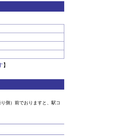
す
】
通り側）前でおりますと、駅コ