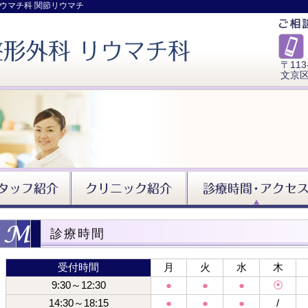
リウマチ科 関節リウマチ
〒113
文京区
診療時間
受付時間
月
火
水
木
9:30～12:30
●
●
●
⦿
14:30～18:15
●
●
●
/