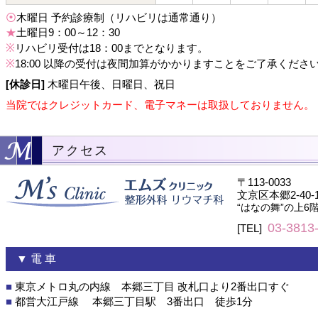
⦿
木曜日 予約診療制（リハビリは通常通り）
★
土曜日9：00～12：30
※
リハビリ受付は18：00までとなります。
※
18:00 以降の受付は夜間加算がかかりますことをご了承くださ
[休診日]
木曜日午後、日曜日、祝日
当院ではクレジットカード、電子マネーは取扱しておりません。
アクセス
〒113-0033
文京区本郷2-40
“はなの舞”の上6
03-3813
[TEL]
▼ 電 車
■
東京メトロ丸の内線 本郷三丁目 改札口より2番出口すぐ
■
都営大江戸線 本郷三丁目駅 3番出口 徒歩1分