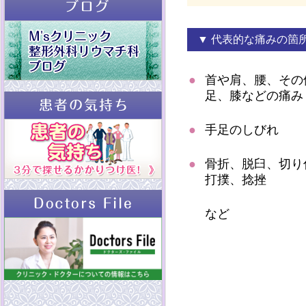
▼ 代表的な痛みの箇
●
首や肩、腰、その
足、膝などの痛み
●
手足のしびれ
●
骨折、脱臼、切り
打撲、捻挫
など