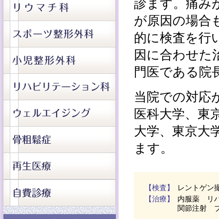
診ます。痛み
が原因の場合
的に検査を行
因に合わせた
門医である院
当院での対応
医科大学、東
大学、東京大
ます。
【検査】
レントゲン
【治療】
内服薬 リ
関節注射 